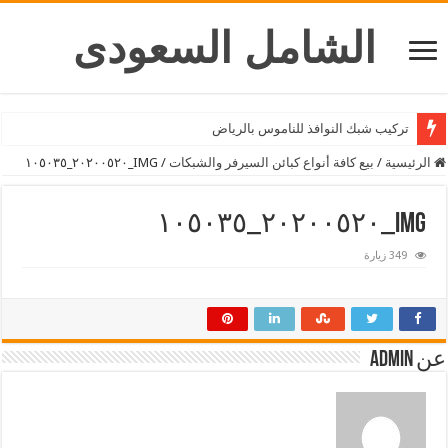
الشامل السعودى
شركة تركيب ستائر بالرياض
الرئيسية
/
بيع كافة أنواع كبائن السيرفر والشبكات
/
IMG_٢٠٢٠٠٥٢٠_١٠٥٠٣٥
IMG_٢٠٢٠٠٥٢٠_١٠٥٠٣٥
349 زيارة
عن admin