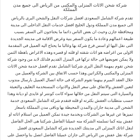
شركة شحن الاثاث المنزلى والمكتبى من الرياض الى جميع مدن
المملكة
تقدم شركة الشامل السعودى افضل شركات النقل والشحن البرى بالرياض
الى جميع مدن المملكة ودول الخليج افضل خدمات النقل الداخلى الى مدينة
ومحافظة جازن وحيث ان بعض الناس دائما ما يحتاجون الى السفر بسبب
طبيعة اعمالهم وعادة ما يكون السفر بنية وغرض الاقامة فى مدينته الجديدة
التى نقل اليها او اسس فرع شركة بها وغالبا ما يحتاج اليه العميل فى المقدمة
الاولى من اغراضه هو اثاث شقته او قلته او قصره وهذه الاغراض باهظة الثمن
ولا يمكن تعويضها فى حالة تركها فى المنزل القديم فلذلك لابد من وجود شركة
شحن تقوم بمهمة النقل البرى شركتنا الشامل تقدم افضل خدمة شحن الاثاث
المنزلى والمكتبى والكراتين وهذا حسب الاتفاق بين الشركة والعميل من
خلال العقد المبرم بينهما تقوم الشركة فى حالة اتصال العميل بارسال مندوب
لتعين العفش والاتفاق على سعر النقل والادوات المستخدمة التغليف والتعبئة
والسيارة التى سيتم النقل من خلالها سواء كانت كونتنر او عايدى او ديانة وهذا
حسب متطلبات العفش بكثرته او قلته فتقدم شركة الشامل السعودى خدمة
الشحن الى مدينة جازان والمدن المحيطة بها وباقى مدن المملكة باسعار
تميزها عن غيرها من الشركات وبخدمة جيدة تمكن العميل من استلام اثاثه او
عفش بيته كما تسلمته الشركة منه عميلنا الفاضل شركتنا هى الحل الفاضل
لنقل اثاثك المنزلى الى مدينتك الجديدة شركة الشامل السعودى افضل
شركة نقل عفش من الرياض الى جازان عميلنا الفاضل اتصل بنا واحصل على