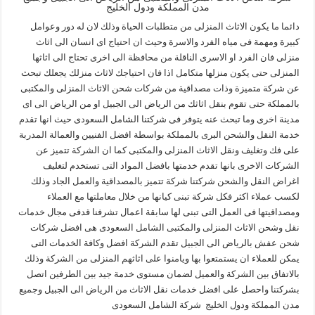
مدن المملكة ودول الخليج
دائما ما يكون الاثاث المنزلى من متطلبات الحياة وذلك لان له دور وعوامل
كبيرة ومهمة فى مياه الفرد والاسرة وحيث ان احتياج اى انسان الى اثاث
منزلى فان الفرد او الاسرى الناقلة من محافظة الى اخرى تحتاج الى اثاثها
المنزلى حتى يكون منزلها متكامل اذا فان احتياجك لاثاث منزلك يجعلك تبحث
عن شركة متميزة وذات مصداقية من شركات شحن الاثاث المنزلى والمكتبى
بالمملكة حتى تقوم بنقل اثاثك من الرياض الى الجبيل او من الرياض الى اى
مدينة اخرى وما تبحث عنه يتوفر فى شركتنا الشامل السعودى حيث انها تقدم
خدمة النقل والشحن البرى بالمملكة بواسطة افضل الفنيين والعمالة المدربة
على فك وتغليف ونقل الاثاث المنزلى والمكتبى كما ان الشركة تتميز عن
الشركات الاخرى بانها تقدم خدمتها بافضل المواد التى تستخدم لتغليف
اغراض النقل والشحن شركتنا شركة تتميز بالمصداقية والعمل الجاد وذلك
لكسب عملاء اكثر فكل شركة تبنى كيانها من خلال معاملتها مع العملاء
ومصداقيتها فى العمل التى تبنى لها سابقة اعمال تشرفنا قدفى مجال خدمات
نقل وشحن الاثاث المنزلى والمكتبى الشامل السعودى هى افضل شركات
شحن عفش بالرياض الى الجبيل تقدم الشركة افضل وكافة الخدمات التى
يمكن للعملاء ان يستمتعوا بها ويامنوا على اثاثهم المنزلى من الشركة وذلك
بالاتفاق بين الشركة والعميل لضمان مستوى خدمة جيد بين الطرفين اتصل
بشركتنا واحصل على افضل خدمات نقل الاثاث من الرياض الى الجبيل وجميع
مدن المملكة ودول الخليج شركة الشامل السعودى