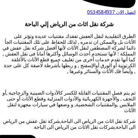
 الان 0534584937
شركة نقل اثاث من الرياض إلي الباحة
طرق التقليدية لنقل العفش تفقدك مقتنيات عديدة وتؤثر على
أثاث بل والممكن ان تدمره , لذلك للحفاظ على تلك المقتنيات الجأ
ئما لشركة المصطفي لنقل الأثاث لأنها أفضل شركة نقل عفش في
مملكة ؛ لأنها تستخدم أحدث الوسائل وأكثرها أمانا فى نقل العفش ,
ا أنها تقدم خدمات أخرى من تغليف جميع قطع الأثاث بالأغلفة
كرتونية أو الورق أوالإسفنج , و ربطها بأشرطة لاصقة كل على حدة
وأيضاً فك الأثاث والستائر وغيرها ,
 يتم فصل المقتنيات القابلة للكسر كالأدوات الصينية والزجاجية ,أو
نجف , والأجهزة الكهربائية والأدوات المنزلية وقطع الأثاث أو حتى
ملابس ,والمقتنيات الشخصية, و وضعها في سيارات مجهزة لنقل
أثاث
كة نقل اثاث من الرياض الى الباحة,شركة نقل عفش من الرياض
ى الباحة,شركات نقل الاثاث من الرياض الى الباحة