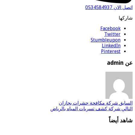
 الان 0534584937
ركها
Facebook
Twitter
Stumbleupon
LinkedIn
Pinterest
admin
سابق
شركة مكافحة حشرات بجازان
تالي
شركة كشف تسربات المياه بالرياض
هد أيضاً