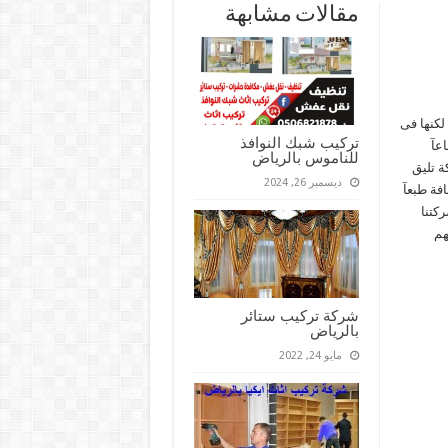
مقالات مشابهة
لكنها فى
تركيب شبك النوافذ
عآ
للناموس بالرياض
ة تليق
ديسمبر 26, 2024
فة طبعآ
كتنا
هم
شركة تركيب ستائر
بالرياض
مايو 24, 2022