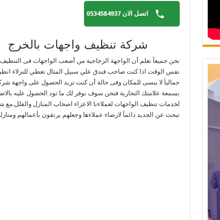
اتصل الان 0534584937
شركة تنظيف واجهات بالخرج
نحن جميعآ نعلم أن الواجهة الزجاجية من أصعب الواجهات فى التنظيف 
نفس الوقت اذا كنت صاحب فندق علي سبيل المثال تعطي للنزلاء انطبا
جماليآ لا ينسى للمكان وفى حالة أن كنت تريد الحصول على واجهة شرك
بسمعة علامتك التجارية فنحن سوف نوفر لك ما تود الحصول عليه بالاضا
لخدمات تنظيف الواجهات لعملاءنا الاعزاء اصحاب المنازل والفلل.مع شر
تبحث عن الجديد دائمآ لارضاء عملاءها وجعلهم يرتقون بأعمالهم ومنازل