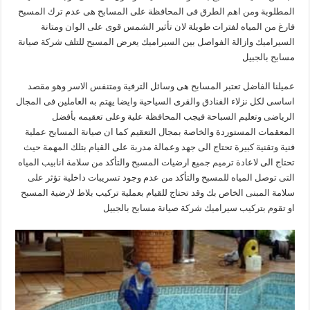
المطلوبة ومن اهم الطرق فى المحافظة على المسابح هى عدم ترك المسبح
فارغ من المياه لفترات طويلة لان تأثير الشمس قوى على الوان ومتانة
السيراميك وازالة الفواصل بين السيراميك يعرض المسبح للتلف شركة صيانة
مسابح بالجبيل
عميلنا الفاضل تعتبر المسابح هى وسائل الترفية ومتنفس الاسر وهو مقصد
اساسى لكل نزلاء الفنادق والقرى السياحية وايضا يهتم به العاملين فى المجال
الرياضى وتعليم السباحة فيجب المحافظة علية وعلى تعقيمه بأفضل
المعقمات المستوردة والخاصة بمجال التعقيم كما ان صيانة المسابح عملية
فنية وتقنية كبيرة تحتاج الى جهد وعمالة مدربة على القيام بتلك المهمة حيث
تحتاج الى لاعادة ترميم جميع ارضيات المسبح والتأكد من سلامة انابيب المياه
التى توصل المياه للمسبح والتأكد من عدم وجود تسريبات داخلية تؤثر على
سلامة المبنى الخاص بك وقد تحتاج للقيام بعملية تركيب بلاط لارضية المسبح
او تقوم بتركيب سيراميك شركة صيانة مسابح بالجبيل