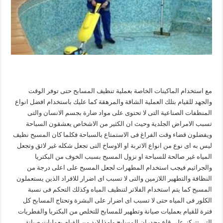
مع استخدام الماكينات الخاصة بعملية تنظيف المسابح حتى توفر الوقت
والجهد للقيام بتلك العملية الشاقة والمرهقة كما عليك باستخدام افضل انواع
المنظفات الصناعية التى لا تحتوى على مواد ضارة بجسم الانسان والتى
تسبب الامراض الجلدية وحيث ان الكثير من الاشخاص يعشقون السباحة
ويفضلون قضاء وقت الفراغ فى الاستمتاع بالسباحة فكلما كان المسبح نظيف
ليس به اى نوع من انواع الاتربة او الاوساخ التى تجعل شكله غير لائق وتجعل
المياه غير صالحة للسباحة او نزول المسبح بسبب الخوف من البكتريا
والجراثيم فيجب استخدام المطهرات لجعل المسبح على اعلى درجة من
النظافة والتطهير اللازمين والتى لا تسبب اى اضرار للافراد الذين يستعملون
المسبح كما يتم استخدام الفلاتر لتنظيف المياه وكذلك التحكم فى نسبة
الكلور فى المياه حتى لا تسبب اى اضرار على البشرة وتحتاج المسابح كل
فترة للقيام بعمليات صيانة وتطهير للمسابح للتخلص من البكتريا والفطريات
التى تتركز على قاع وجدران المسابح ولهذا لابد من القيام بعمليات صيانة