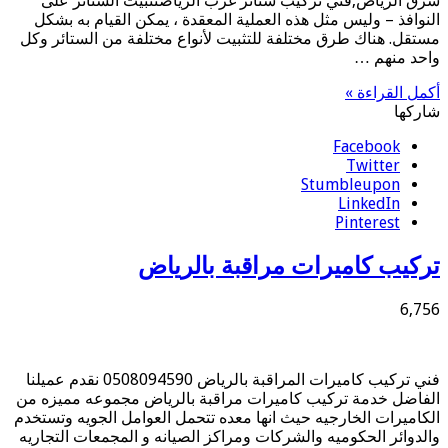
شرق الرياض,فني تركيب ستائر غرب الرياضتثبيت الستائر على
النوافذ – وليس مثل هذه العملية المعقدة ، يمكن القيام به بشكل
مستقل. هناك طرق مختلفة للتثبيت لأنواع مختلفة من الستائر وكل
واحد منهم …
أكمل القراءة »
شاركها
Facebook
Twitter
Stumbleupon
LinkedIn
Pinterest
تركيب كاميرات مراقبة بالرياض
6,756
فني تركيب كاميرات المراقبة بالرياض 0508094590 نقدم عميلنا
الفاضل خدمة تركيب كاميرات مراقبة بالرياض مجموعه مميزه من
الكاميرات الخارجيه حيث انها معده تتحمل العوامل الجويه وتستخدم
والدوائر الحكوميه والشركات ومراكز الصيانه و المجمعات التجاريه