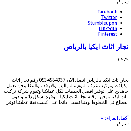
شاركها
Facebook
Twitter
Stumbleupon
LinkedIn
Pinterest
نجار اثاث ايكيا بالرياض
3,525
نجار اثاث ايكيا بالرياض اتصل الان 0534584937 رقم نجار اثاث
ايكيافك وتركيب غرف النوم والدواليب والارفف والمكاتبنحن نعمل
جاهدين على توفير افضل الخدمات لكل عملائنا وتقوم شركة تركيب
اثاث ايكيا بتوفير ارقام نجار اثاث ايكيا ونوفره بشكل دائم وبدون
انقطاع فى الخطوط ولاننا نسعى دائما على كسب ثقة عملائنا نوفر
…
أكمل القراءة »
شاركها